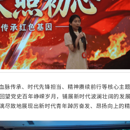
血脉传承、时代先锋担当、精神赓续前行等核心主
回望党史百年峥嵘岁月，铺展新时代波澜壮阔的发
漓尽致地展现出新时代青年踔厉奋发、昂扬向上的